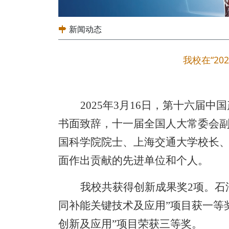
新闻动态
我校在“2
2025
年
3
月
16
日，第十六届中国
书
面致
辞
，十一届全国人大
常
委会
国科学院院士、上
海交通
大学校长
面作出贡献的先进单位和个人。
我校共获得创新成果奖
2
项。石
同补能关键技术及应用
”
项目获一等
创新及应用
”
项目荣获三等奖。