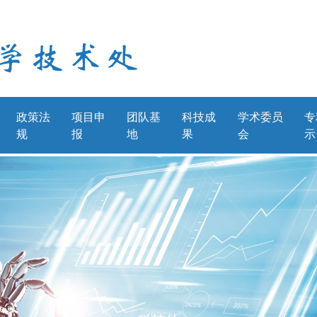
政策法
项目申
团队基
科技成
学术委员
专
规
报
地
果
会
示