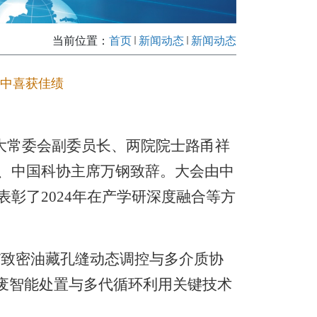
当前位置：
首页
新闻动态
新闻动态
选中喜获佳绩
大
常
委会副委员长、两院院士路甬祥
、中国科协主席万钢致
辞
。大会由中
表彰了
2024
年在产学研深度融合等方
/
致密油藏孔缝动态调控与多介质协
废智能处置与多代循环利用关键技术