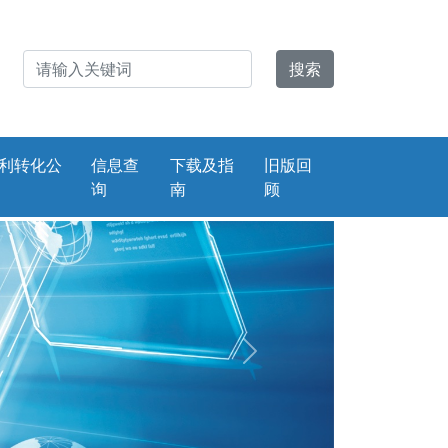
利转化公
信息查
下载及指
旧版回
询
南
顾
Next