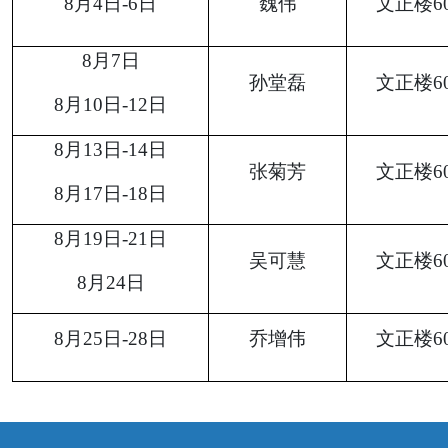
8
月
4
日
-
6
日
魏伟
文正楼
6
8
月
7
日
孙堂磊
文正楼
6
8
月
10
日
-
12
日
8
月
13
日
-
14
日
张菊芳
文正楼
6
8
月
17
日
-
18
日
8
月
19
日
-
21
日
吴可慧
文正楼
6
8
月
24
日
8
月
25
日
-28
日
乔增伟
文正楼
6