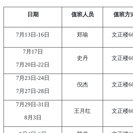
日期
值班人员
值班方
7
月
13
日
-1
6
日
郑瑜
文正楼
6
7
月
17
日
史丹
文正楼
6
7
月
20
日
-
22
日
7
月
23
日
-
24
日
倪杰
文正楼
6
7
月
27
日
-28
日
7
月
29
日
-
31
日
王月红
文正楼
6
8
月
3
日